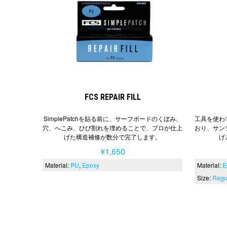
FCS REPAIR FILL
SimplePatchを貼る前に、サーフボードのくぼみ、
工具を使わ
穴、へこみ、ひび割れを埋めることで、プロが仕上
おり、サン
げた構造補修が数分で完了します。
げ
¥1,650
Material:
PU
Epoxy
Material:
E
Size:
Regu