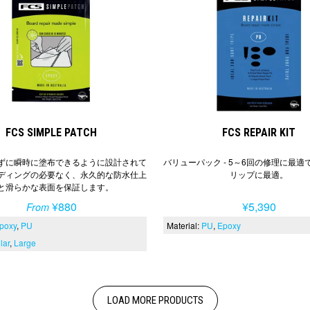
FCS SIMPLE PATCH
FCS REPAIR KIT
ずに瞬時に塗布できるように設計されて
バリューパック - 5～6回の修理に最
ディングの必要なく、永久的な防水仕上
リップに最適。
と滑らかな表面を保証します。
¥880
¥5,390
From
poxy
PU
Material:
PU
Epoxy
lar
Large
LOAD MORE PRODUCTS