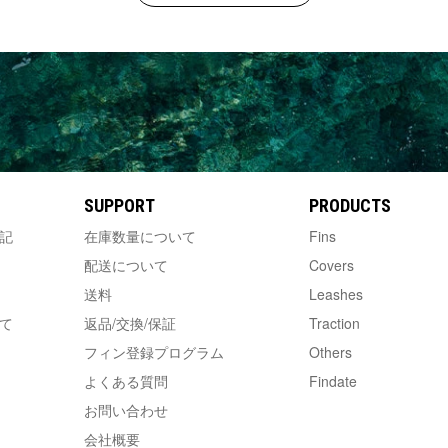
SUPPORT
PRODUCTS
記
在庫数量について
Fins
配送について
Covers
送料
Leashes
て
返品/交換/保証
Traction
フィン登録プログラム
Others
よくある質問
Findate
お問い合わせ
会社概要